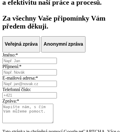
a efektivitu naší práce a procesů.
Za všechny Vaše připomínky Vám
předem děkuji.
Veřejná zpráva
Anonymní zpráva
Jméno:
*
Příjmení:
*
E-mailová adresa:
*
Telefonní číslo:
Zpráva:
*
Tato stránka je chráněná pomocí Google reCAPTCHA. Více o