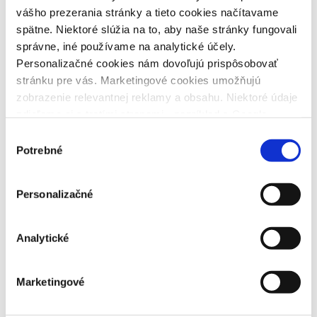
vášho prezerania stránky a tieto cookies načítavame
spätne. Niektoré slúžia na to, aby naše stránky fungovali
správne, iné používame na analytické účely.
Personalizačné cookies nám dovoľujú prispôsobovať
stránku pre vás. Marketingové cookies umožňujú
zobrazenie relevantnej reklamy a obsahu. Niektoré údaje
zdieľame aj s tretími stranami - napríklad s Google.
Veľmi by nám pomohlo, keby sme mohli používať všetky
Výber
tieto cookies a následne vám prinášať lepší zážitok z
Potrebné
súhlasu
používania. Preto vás žiadame o súhlas s ich
používaním.
Personalizačné
Informácie o používaní súborov cookies
Mzdová kalkulačka
Analytické
Marketingové