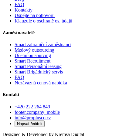
FAQ
Kontakty
Uspějte na pohovoru
Klauzule o oschraně os. údajů
Zaměstnavatelé
Smart zahraniční zaměstnanci
Mzdový outsourcing
Účetní outsourcing
Smart Recruitment
Smart Personální leasing
Smart Brigádnický servis
FAQ
Nezávazná cenová nabídka
Kontakt
+420 222 264 849
footer.company_mobile
info@proplusco.cz
Napsat řediteli
Designed & Developed by
Kremsa Digital