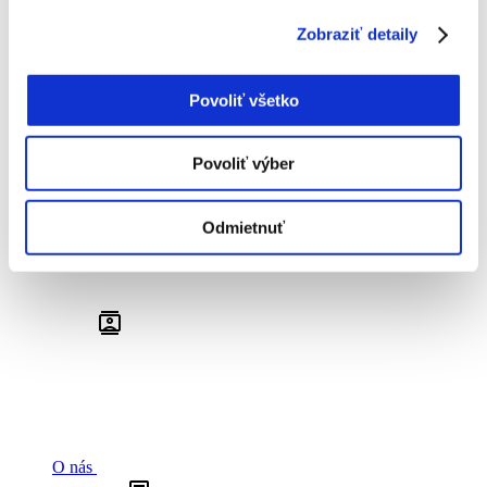
Zobraziť detaily
Povoliť všetko
Povoliť výber
Odmietnuť
O nás